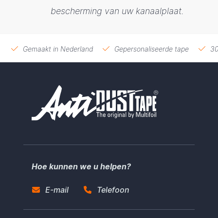
bescherming van uw kanaalplaat.
Gemaakt in Nederland
Gepersonaliseerde tape
30
Hoe kunnen we u helpen?
E-mail
Telefoon